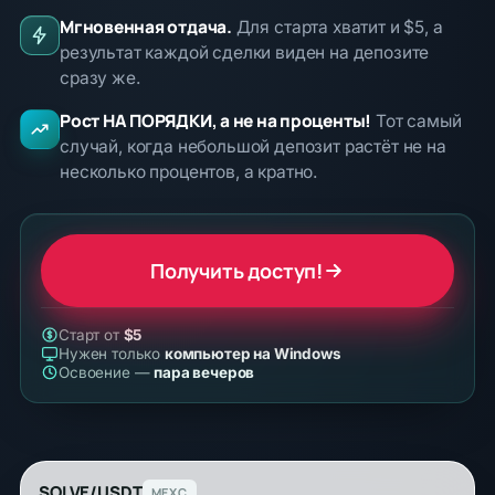
Мгновенная отдача.
Для старта хватит и $5, а
результат каждой сделки виден на депозите
сразу же.
Рост НА ПОРЯДКИ, а не на проценты!
Тот самый
случай, когда небольшой депозит растёт не на
несколько процентов, а кратно.
Получить доступ!
Старт от
$5
Нужен только
компьютер на Windows
Освоение —
пара вечеров
SOLVE/USDT
MEXC