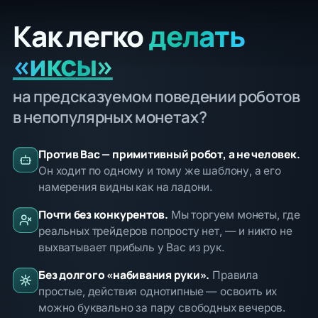
Как легко
делать
«иксы»
на предсказуемом поведении роботов
в непопулярных монетах?
Против Вас — примитивный робот, а не человек.
Он ходит по одному и тому же шаблону, а его
намерения видны как на ладони.
Почти без конкурентов.
Мы торгуем монеты, где
реальных трейдеров попросту нет, — и никто не
выхватывает прибыль у Вас из рук.
Без долгого «набивания руки».
Правила
простые, действия однотипные — освоить их
можно буквально за пару свободных вечеров.