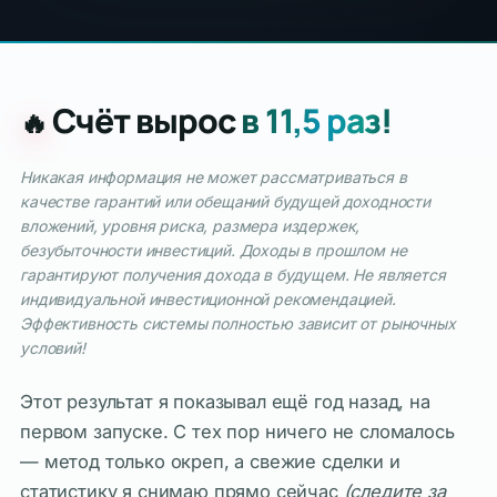
Счёт вырос
в 11,5 раз!
🔥
Никакая информация не может рассматриваться в
качестве гарантий или обещаний будущей доходности
вложений, уровня риска, размера издержек,
безубыточности инвестиций. Доходы в прошлом не
гарантируют получения дохода в будущем. Не является
индивидуальной инвестиционной рекомендацией.
Эффективность системы полностью зависит от рыночных
условий!
Этот результат я показывал ещё год назад, на
первом запуске. С тех пор ничего не сломалось
— метод только окреп, а свежие сделки и
статистику я снимаю прямо сейчас
(следите за