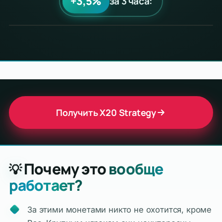
+3,5%
за 3 часа:
Получить X20 Strategy
Почему это
вообще
💡
работает?
За этими монетами никто не охотится, кроме