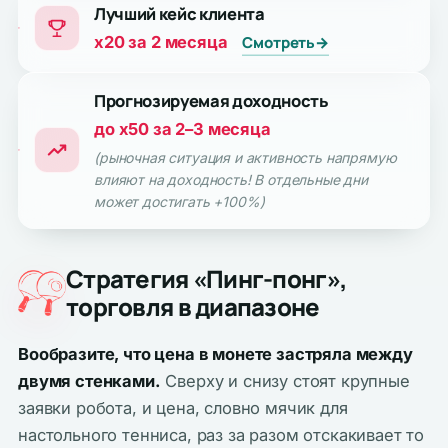
Лучший кейс клиента
x20 за 2 месяца
Смотреть
→
Прогнозируемая доходность
до x50 за 2–3 месяца
(рыночная ситуация и активность напрямую
влияют на доходность! В отдельные дни
может достигать +100%)
Стратегия «Пинг-понг»,
торговля в диапазоне
Вообразите, что цена в монете застряла между
двумя стенками.
Сверху и снизу стоят крупные
заявки робота, и цена, словно мячик для
настольного тенниса, раз за разом отскакивает то