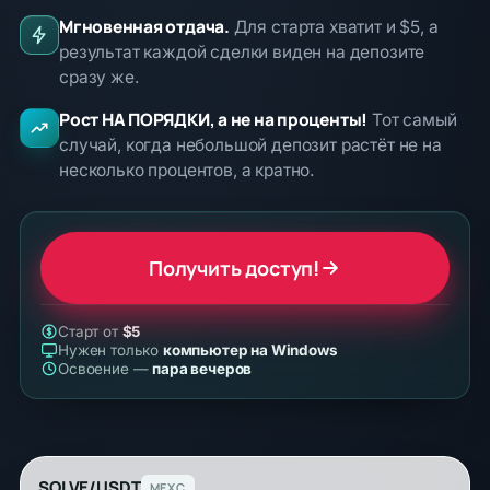
Мгновенная отдача.
Для старта хватит и $5, а
результат каждой сделки виден на депозите
сразу же.
Рост НА ПОРЯДКИ, а не на проценты!
Тот самый
случай, когда небольшой депозит растёт не на
несколько процентов, а кратно.
Получить доступ!
Старт от
$5
Нужен только
компьютер на Windows
Освоение —
пара вечеров
SOLVE/USDT
MEXC