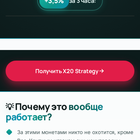
+3,5%
за 3 часа:
Получить X20 Strategy
Почему это
вообще
💡
работает?
За этими монетами никто не охотится, кроме