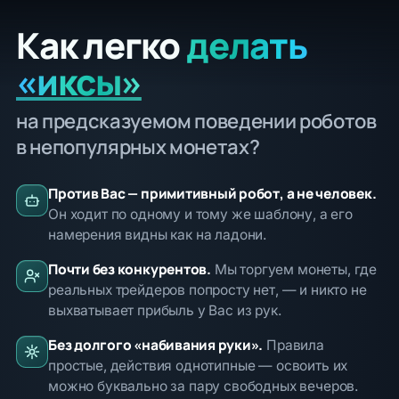
Как легко
делать
«иксы»
на предсказуемом поведении роботов
в непопулярных монетах?
Против Вас — примитивный робот, а не человек.
Он ходит по одному и тому же шаблону, а его
намерения видны как на ладони.
Почти без конкурентов.
Мы торгуем монеты, где
реальных трейдеров попросту нет, — и никто не
выхватывает прибыль у Вас из рук.
Без долгого «набивания руки».
Правила
простые, действия однотипные — освоить их
можно буквально за пару свободных вечеров.