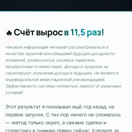
Счёт вырос
в 11,5 раз!
🔥
Никакая информация не может рассматриваться в
качестве гарантий или обещаний будущей доходности
вложений, уровня риска, размера издержек,
безубыточности инвестиций. Доходы в прошлом не
гарантируют получения дохода в будущем. Не является
индивидуальной инвестиционной рекомендацией.
Эффективность системы полностью зависит от рыночных
условий!
Этот результат я показывал ещё год назад, на
первом запуске. С тех пор ничего не сломалось
— метод только окреп, а свежие сделки и
статистику я снимаю прямо сейчас
(следите за