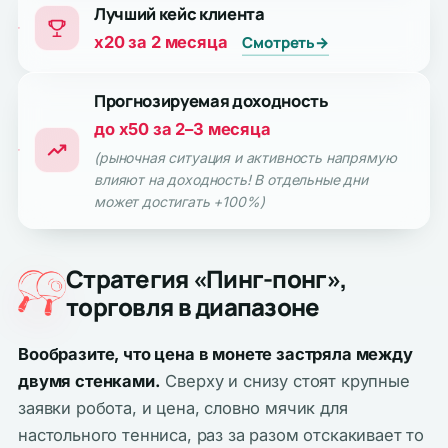
Лучший кейс клиента
x20 за 2 месяца
Смотреть
→
Прогнозируемая доходность
до x50 за 2–3 месяца
(рыночная ситуация и активность напрямую
влияют на доходность! В отдельные дни
может достигать +100%)
Стратегия «Пинг-понг»,
торговля в диапазоне
Вообразите, что цена в монете застряла между
двумя стенками.
Сверху и снизу стоят крупные
заявки робота, и цена, словно мячик для
настольного тенниса, раз за разом отскакивает то