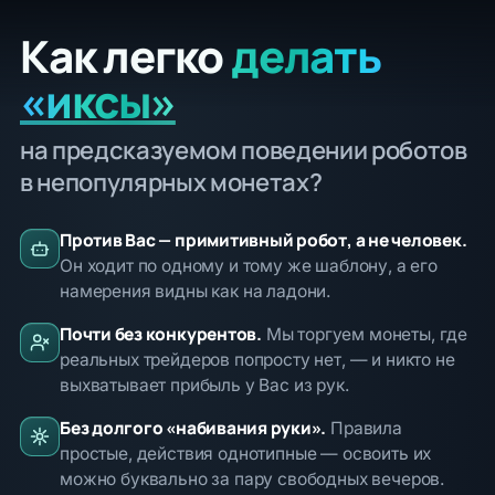
Как легко
делать
«иксы»
на предсказуемом поведении роботов
в непопулярных монетах?
Против Вас — примитивный робот, а не человек.
Он ходит по одному и тому же шаблону, а его
намерения видны как на ладони.
Почти без конкурентов.
Мы торгуем монеты, где
реальных трейдеров попросту нет, — и никто не
выхватывает прибыль у Вас из рук.
Без долгого «набивания руки».
Правила
простые, действия однотипные — освоить их
можно буквально за пару свободных вечеров.