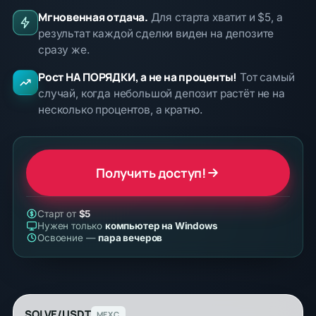
Мгновенная отдача.
Для старта хватит и $5, а
результат каждой сделки виден на депозите
сразу же.
Рост НА ПОРЯДКИ, а не на проценты!
Тот самый
случай, когда небольшой депозит растёт не на
несколько процентов, а кратно.
Получить доступ!
Старт от
$5
Нужен только
компьютер на Windows
Освоение —
пара вечеров
SOLVE/USDT
MEXC