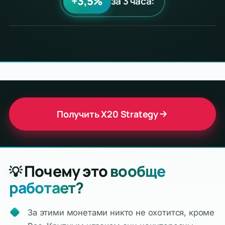
+3,5%
за 3 часа:
Получить X20 Strategy
Почему это
вообще
💡
работает?
За этими монетами никто не охотится, кроме