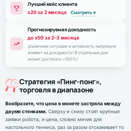
Лучший кейс клиента
x20 за 2 месяца
Смотреть
→
Прогнозируемая доходность
до x50 за 2–3 месяца
(рыночная ситуация и активность напрямую
влияют на доходность! В отдельные дни
может достигать +100%)
Стратегия «Пинг-понг»,
торговля в диапазоне
Вообразите, что цена в монете застряла между
двумя стенками.
Сверху и снизу стоят крупные
заявки робота, и цена, словно мячик для
настольного тенниса, раз за разом отскакивает то