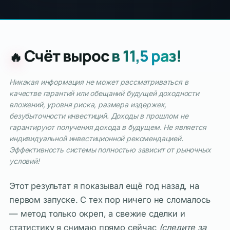
Счёт вырос
в 11,5 раз!
🔥
Никакая информация не может рассматриваться в
качестве гарантий или обещаний будущей доходности
вложений, уровня риска, размера издержек,
безубыточности инвестиций. Доходы в прошлом не
гарантируют получения дохода в будущем. Не является
индивидуальной инвестиционной рекомендацией.
Эффективность системы полностью зависит от рыночных
условий!
Этот результат я показывал ещё год назад, на
первом запуске. С тех пор ничего не сломалось
— метод только окреп, а свежие сделки и
статистику я снимаю прямо сейчас
(следите за